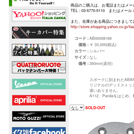
商品のご購入は、お電話またはメー
TEL : 03-5770-5110 またはメール
また、在庫がある商品につきましては
http://store.shopping.yahoo.co.jp/ita
コード :
AB00008169
価格 :
￥ 33,000(税込)
カラー :
シルバー
サイズ :
なし
備考 :
350mm(直径)
スポークに刻まれたABA
リジナルのデッドストッ
違いありません。
A112、Pandaをはじめ、
SOLD-OUT