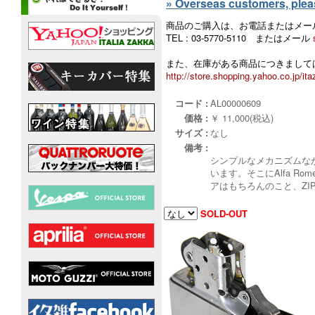
» Overseas customers, please
商品のご購入は、お電話またはメー
TEL : 03-5770-5110 またはメール
また、在庫がある商品につきましては
http://store.shopping.yahoo.co.jp/ita
コード :
AL00000609
価格 :
￥ 11,000(税込)
サイズ :
なし
備考 :
シンプルなメカニズムな
います。そこにAlfa R
アはもちろんのこと、ZI
SOLD-OUT