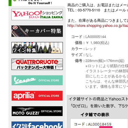
商品のご購入は、お電話またはメー
TEL : 03-5770-5110 またはメール
また、在庫がある商品につきましては
http://store.shopping.yahoo.co.jp/ita
コード :
LA00005144
価格 :
￥ 1,980(税込)
カラー :
レッド
サイズ :
なし
備考 :
228mm(幅)×176mm(縦)
※ロットにより紙額の仕
イラストレーターの林部
目にしたことがあるかも
こちらは、そんな林部氏が
います。価格も非常にリ