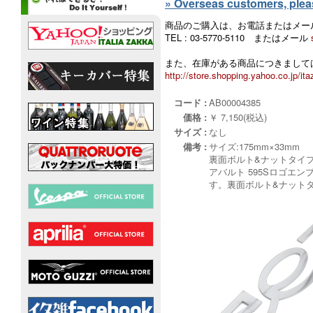
» Overseas customers, please
商品のご購入は、お電話またはメー
TEL : 03-5770-5110 またはメール
また、在庫がある商品につきましては
http://store.shopping.yahoo.co.jp/ita
コード :
AB00004385
価格 :
￥ 7,150(税込)
サイズ :
なし
備考 :
サイズ:175mm×33mm
裏面ボルト&ナットタイ
アバルト 595Sロゴ
す。裏面ボルト&ナット