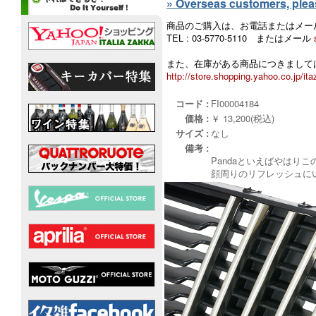
» Overseas customers, please
商品のご購入は、お電話またはメー
TEL : 03-5770-5110 またはメール
また、在庫がある商品につきましては
http://store.shopping.yahoo.co.jp/ita
コード :
FI00004184
価格 :
￥ 13,200(税込)
サイズ :
なし
備考 :
Pandaといえばやはり
顔周りのリフレッシュに