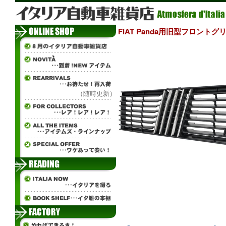
FIAT Panda用旧型フロントグ
（随時更新）
¨