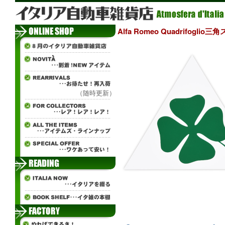
Alfa Romeo Quadrifoglio
（随時更新）
ч