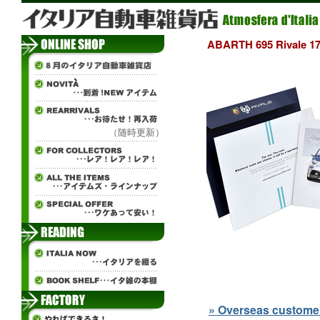
ABARTH 695 Rival
（随時更新）
» Overseas customers