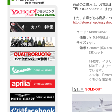
商品のご購入は、お電話ま
TEL : 03-5770-5110
また、在庫がある商品につ
http://store.shopping.yahoo
コード :
AB00026540
価格 :
￥ 5,940(税込)
サイズ :
なし
備考 :
210mm(幅)×15
2枚セット
1842年、イ
材加工により生
ています。
2017年、Ri
う希少な限定モ
SOLD-OUT