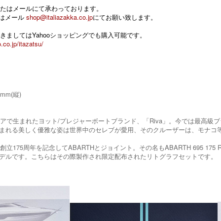
たはメールにて承わっております。
 またはメール
shop@italiazakka.co.jp
にてお願い致します。
きましてはYahooショッピングでも購入可能です。
.co.jp/itazatsu/
0mm(縦)
タリアで生まれたヨット/プレジャーボートブランド、「Riva」。今では最高
まれる美しく優雅な姿は世界中のセレブが愛用、そのクルーザーは、モナコ
vaの創立175周年を記念してABARTHとジョイント。その名もABARTH 695 
デルです。こちらはその際製作され限定配布されたリトグラフセットです。