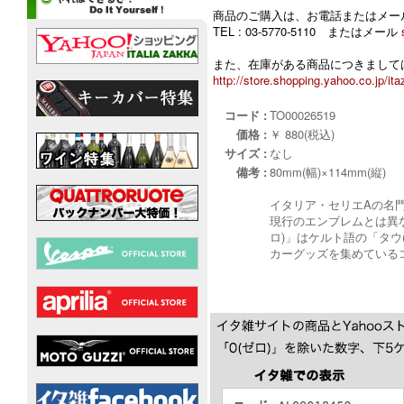
商品のご購入は、お電話またはメー
TEL : 03-5770-5110 またはメール
また、在庫がある商品につきましては
http://store.shopping.yahoo.co.jp/ita
コード :
TO00026519
価格 :
￥ 880(税込)
サイズ :
なし
備考 :
80mm(幅)×114mm(縦)
イタリア・セリエAの名門、ト
現行のエンブレムとは異な
ロ)」はケルト語の「タウ
カーグッズを集めている