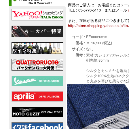
商品のご購入は、お電話またはメー
TEL : 03-5770-5110 またはメール
また、在庫がある商品につきましては
http://store.shopping.yahoo.co.jp/ita
コード :
FE00026313
価格 :
￥ 16,500(税込)
サイズ :
なし
備考 :
素材:カシミア70%+シル
剣先幅:85mm
シルクとカシミヤを混紡
シルク100%生地のネ
と丸みを帯びた柔らかな