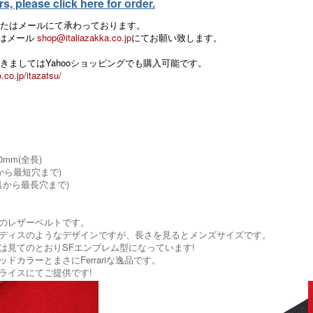
, please click here for order.
たはメールにて承わっております。
 またはメール
shop@italiazakka.co.jp
にてお願い致します。
きましてはYahooショッピングでも購入可能です。
.co.jp/itazatsu/
60mm(全長)
具から最短穴まで)
め具から最長穴まで)
のレザーベルトです。
ディスのようなデザインですが、長さを見るとメンズサイズです。
は見てのとおりSFエンブレム型になっています!
ドカラーとまさにFerrariな逸品です。
ライスにてご提供です!