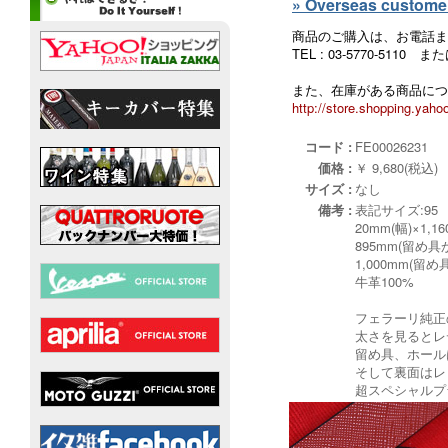
» Overseas customers
商品のご購入は、お電話ま
TEL : 03-5770-5110
また、在庫がある商品につ
http://store.shopping.yahoo
コード :
FE00026231
価格 :
￥ 9,680(税込)
サイズ :
なし
備考 :
表記サイズ:95
20mm(幅)×1,1
895mm(留め
1,000mm(留
牛革100%
フェラーリ純正
太さを見るとレ
留め具、ホール
そして裏面はレッ
超スペシャルプ