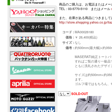
商品のご購入は、お電話またはメー
TEL : 03-5770-5110 またはメール
また、在庫がある商品につきましては
http://store.shopping.yahoo.co.jp/ita
コード :
MA00026180
価格 :
￥ 26,400(税込)
サイズ :
なし
備考 :
約500mm(最大幅)×約350
MASERATI純正トート
すればご覧の通り一級品
ともに洗礼されたデザイ
サイズは約500mm×約
ます。
ゴルフ場ではもちろん、
SOLD-OUT