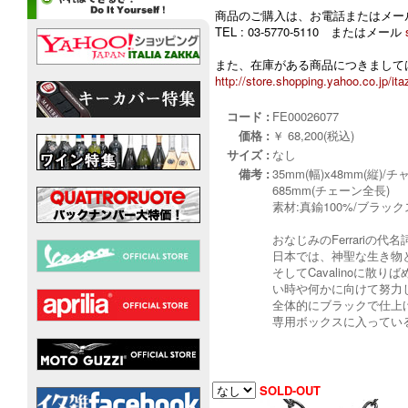
商品のご購入は、お電話またはメー
TEL : 03-5770-5110 またはメール
また、在庫がある商品につきましては
http://store.shopping.yahoo.co.jp/ita
コード :
FE00026077
価格 :
￥ 68,200(税込)
サイズ :
なし
備考 :
35mm(幅)x48mm(縦)/
685mm(チェーン全長)
素材:真鍮100%/ブラック
おなじみのFerrariの
日本では、神聖な生き物
そしてCavalinoに
い時や何かに向けて努力
全体的にブラックで仕上
専用ボックスに入ってい
SOLD-OUT