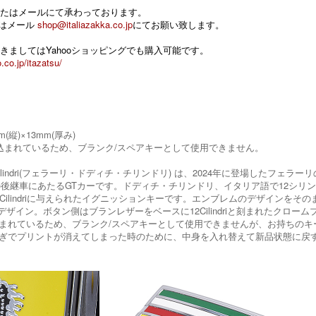
たはメールにて承わっております。
 またはメール
shop@italiazakka.co.jp
にてお願い致します。
きましてはYahooショッピングでも購入可能です。
.co.jp/itazatsu/
m(縦)×13mm(厚み)
込まれているため、ブランク/スペアキーとして使用できません。
正 12Cilindri(フェラーリ・ドディチ・チリンドリ) は、2024年に登場した
rfastの後継車にあたるGTカーです。ドディチ・チリンドリ、イタリア語で12シ
Cilindriに与えられたイグニッションキーです。エンブレムのデザインをそ
riなデザイン。ボタン側はブランレザーをベースに12Cilindriと刻まれたクロ
まれているため、ブランク/スペアキーとして使用できませんが、お持ちのキ
ぎでプリントが消えてしまった時のために、中身を入れ替えて新品状態に戻