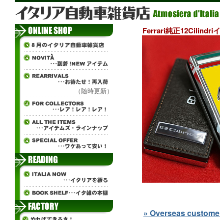
Ferrari純正12Cili
（随時更新）
» Overseas customers