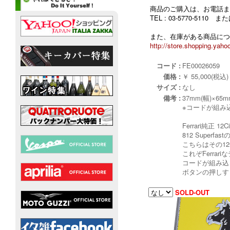
商品のご購入は、お電話ま
TEL : 03-5770-5110
また、在庫がある商品につ
http://store.shopping.yahoo
コード :
FE00026059
価格 :
￥ 55,000(税込)
サイズ :
なし
備考 :
37mm(幅)×65m
※コードが組み
Ferrari純
812 Supe
こちらはその12
これぞFerra
コードが組み込
ボタンの押しす
SOLD-OUT