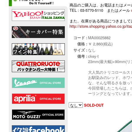
商品のご購入は、お電話またはメー
TEL : 03-5770-5110 またはメール
また、在庫がある商品につきましては
http://store.shopping.yahoo.co.jp/ita
コード :
MA00025882
価格 :
￥ 2,860(税込)
サイズ :
なし
備考 :
ckey-t
23mm(最大幅)×90mm(
大人気のトリコロールス
お馴染みのレッド、ホワ
な、そんな明るさを放っ
今回登場したこちらは、
ーリングとなっています
SOLD-OUT