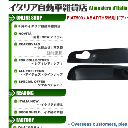
FIAT500 / ABARTH595用ド
（随時更新）
» Overseas customers, please