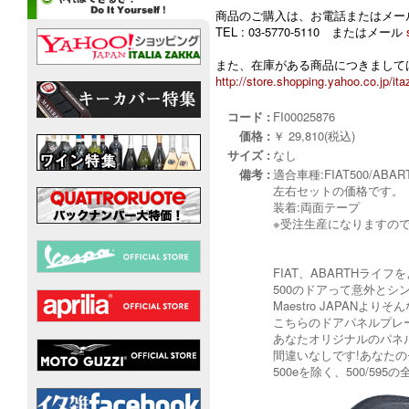
商品のご購入は、お電話またはメー
TEL : 03-5770-5110 またはメール
また、在庫がある商品につきましては
http://store.shopping.yahoo.co.jp/ita
コード :
FI00025876
価格 :
￥ 29,810(税込)
サイズ :
なし
備考 :
適合車種:FIAT500/ABAR
左右セットの価格です。
装着:両面テープ
※受注生産になりますの
FIAT、ABARTHライフ
500のドアって意外とシ
Maestro JAPAN
こちらのドアパネルプレ
あなたオリジナルのパネ
間違いなしです!あなた
500eを除く、500/