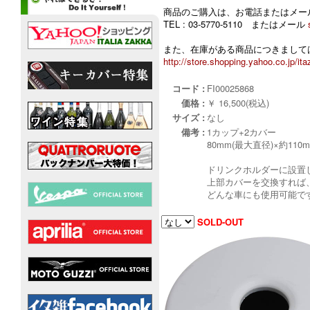
商品のご購入は、お電話またはメー
TEL : 03-5770-5110 またはメール
また、在庫がある商品につきましては
http://store.shopping.yahoo.co.jp/ita
コード :
FI00025868
価格 :
￥ 16,500(税込)
サイズ :
なし
備考 :
1カップ+2カバー
80mm(最大直径)×約110m
ドリンクホルダーに設置
上部カバーを交換すれば
どんな車にも使用可能です
SOLD-OUT