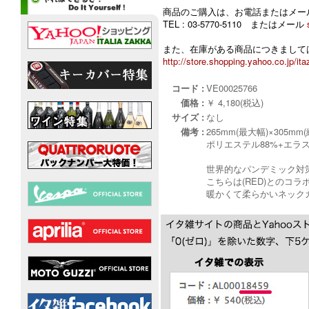
商品のご購入は、お電話またはメー
TEL : 03-5770-5110 またはメール
また、在庫がある商品につきましては
http://store.shopping.yahoo.co.jp/ita
コード :
VE00025766
価格 :
￥ 4,180(税込)
サイズ :
なし
備考 :
265mm(最大幅)×305mm
ポリエステル88%+エラス
世界的なパンデミック対策
こちらは(RED)とのコ
暖かくて柔らかいネック