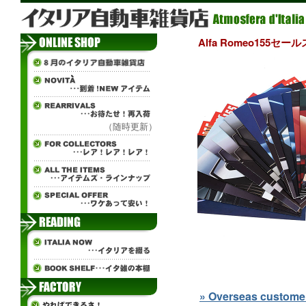
Alfa Romeo155
（随時更新）
» Overseas customers