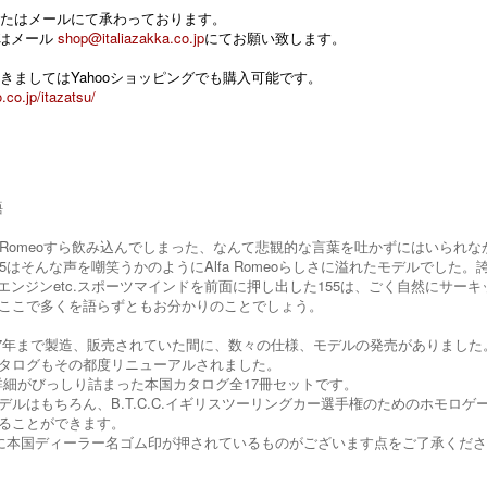
たはメールにて承わっております。
 またはメール
shop@italiazakka.co.jp
にてお願い致します。
きましてはYahooショッピングでも購入可能です。
.co.jp/itazatsu/
語
a Romeoすら飲み込んでしまった、なんて悲観的な言葉を吐かずにはいられなかった
55はそんな声を嘲笑うかのようにAlfa Romeoらしさに溢れたモデルでし
parkエンジンetc.スポーツマインドを前面に押し出した155は、ごく自然に
ここで多くを語らずともお分かりのことでしょう。
1997年まで製造、販売されていた間に、数々の仕様、モデルの発売がありました
タログもその都度リニューアルされました。
5の詳細がびっしり詰まった本国カタログ全17冊セットです。
デルはもちろん、B.T.C.C.イギリスツーリングカー選手権のためのホモロゲー
ることができます。
に本国ディーラー名ゴム印が押されているものがございます点をご了承くだ