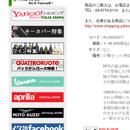
商品のご購入は、お電話ま
TEL : 03-5770-5110
また、在庫がある商品につ
http://store.shopping.yahoo
コード :
AL00025571
価格 :
￥ 48,400(税込)
サイズ :
なし
備考 :
17冊セット/伊
時代の波はAlf
って登場した1
統のTwin S
その後の活躍は
1992年から
それと同時にカ
そのAlfa15
本国仕様の各モ
のカタログも見
※一部カタログ
SOLD-OUT