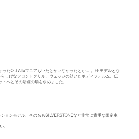
Old Alfaマニアもいたとかいなかったとか....。FFモデルとな
た。誇らしげなフロントグリル、ウェッジの効いたボディフォルム、伝
サーキットへとその活躍の場を求めました。
。
ションモデル、その名もSILVERSTONEなど非常に貴重な限定車
さい。