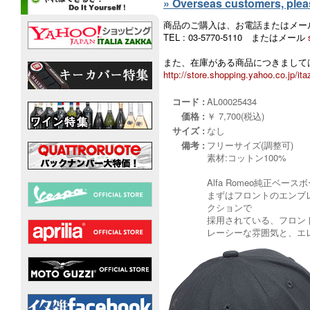
» Overseas customers, please
商品のご購入は、お電話またはメー
TEL : 03-5770-5110 またはメール
また、在庫がある商品につきましては
http://store.shopping.yahoo.co.jp/ita
コード :
AL00025434
価格 :
￥ 7,700(税込)
サイズ :
なし
備考 :
フリーサイズ(調整可)
素材:コットン100%
Alfa Romeo純正ベ
まずはフロントのエンブレ
クションで
採用されている、フロン
レーシーな雰囲気と、エレ