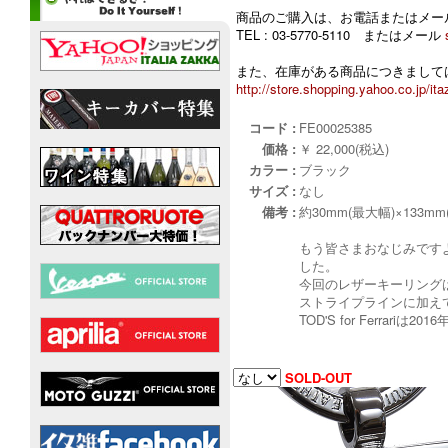
商品のご購入は、お電話またはメー
TEL : 03-5770-5110 またはメール
また、在庫がある商品につきましては
http://store.shopping.yahoo.co.jp/ita
コード :
FE00025385
価格 :
￥ 22,000(税込)
カラー :
ブラック
サイズ :
なし
備考 :
約30mm(最大幅)×133m
もう皆さまおなじみですよ
した。
今回のレザーキーリング
ストライプラインに加え
TOD'S for Ferr
SOLD-OUT