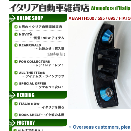
ABARTH500 / 595 / 6
（随時更新）
» Overseas customers, please