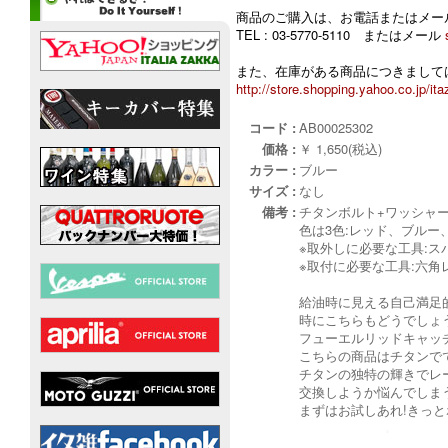
商品のご購入は、お電話またはメー
TEL : 03-5770-5110 またはメール
また、在庫がある商品につきましては
http://store.shopping.yahoo.co.jp/ita
コード :
AB00025302
価格 :
￥ 1,650(税込)
カラー :
ブルー
サイズ :
なし
備考 :
チタンボルト+ワッシャー
色は3色:レッド、ブルー
※取外しに必要な工具:ス
※取付に必要な工具:六角
給油時に見える自己満足
時にこちらもどうでしょ
フューエルリッドキャッ
こちらの商品はチタンで
チタンの独特の輝きでレ
交換しようか悩んでしま
まずはお試しあれ!きっ