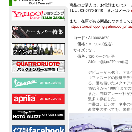
商品のご購入は、お電話またはメー
TEL : 03-5770-5110 またはメール
また、在庫がある商品につきましては
http://store.shopping.yahoo.co.jp/ita
コード :
AL00024872
価格 :
￥ 7,370(税込)
サイズ :
なし
備考 :
120ページ/伊語
240mm(幅)×270mm(縦)
デビューから40年、ア
ルファスードの後継モデ
る。落ち着いたスクエア
1983年から1986年
また、当時アレーゼ社が
数多く存在した。
本書は、ビシオーネ車の
産業史のすべてを、警察