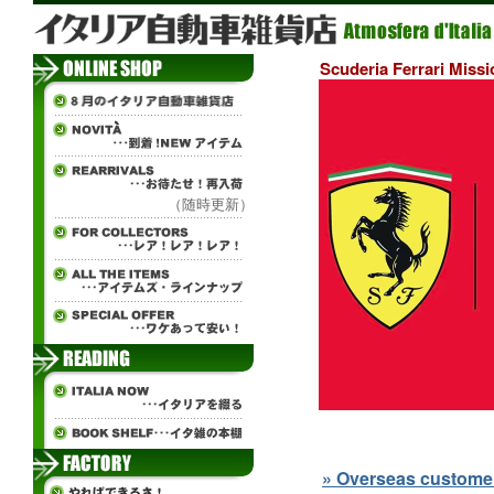
Scuderia Ferrari
（随時更新）
» Overseas customers