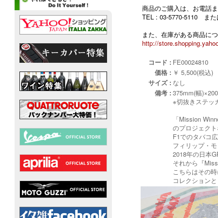
商品のご購入は、お電話ま
TEL : 03-5770-5110
また、在庫がある商品につ
http://store.shopping.yahoo
コード :
FE00024810
価格 :
￥ 5,500(税込)
サイズ :
なし
備考 :
375mm(幅)×20
※切抜きステッ
「Mission
のプロジェクト
F1でのタバコ
フィリップ・モリ
2018年の日
それから『Mis
こちらはその時
コレクションと