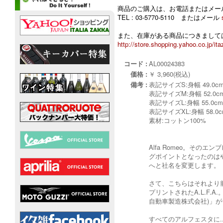
商品のご購入は、お電話またはメー
TEL : 03-5770-5110 またはメール
また、在庫がある商品につきましては
http://store.shopping.yahoo.co.jp/ita
コード :
AL00024383
価格 :
￥ 3,960(税込)
備考 :
表記サイズS:身幅 49.0cm /
表記サイズM:身幅 52.0cm /
表記サイズL:身幅 55.0cm /
表記サイズXL:身幅 58.0cm 
素材:コットン100%
Alfa Romeo。そ
グポイントとなったのはや
へと社名を変更します。
さて、こちらはそれより前
プリントされたA.L.F.A.
自動車製造株式会社)」が
すべてのアルフェスタに.