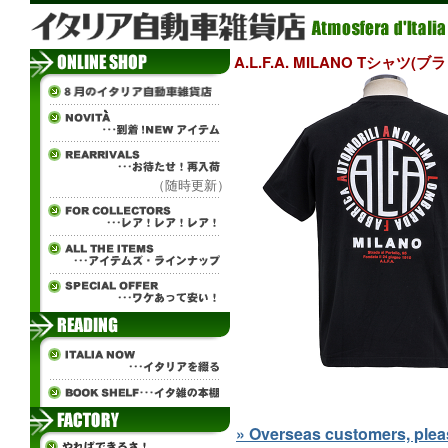
A.L.F.A. MILANO Tシャツ(ブ
（随時更新）
» Overseas customers, please