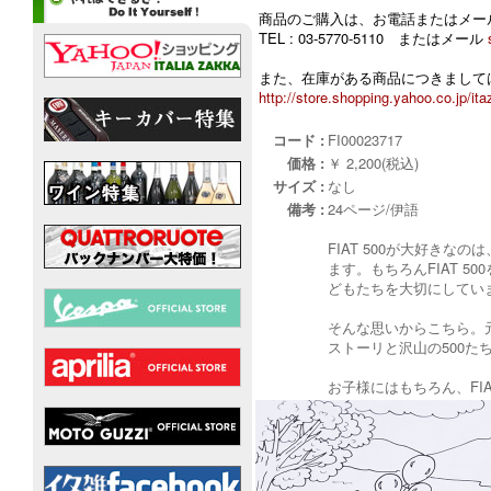
商品のご購入は、お電話またはメー
TEL : 03-5770-5110 またはメール
また、在庫がある商品につきましては
http://store.shopping.yahoo.co.jp/ita
コード :
FI00023717
価格 :
￥ 2,200(税込)
サイズ :
なし
備考 :
24ページ/伊語
FIAT 500が大好き
ます。もちろんFIAT 500
どもたちを大切にしてい
そんな思いからこちら。
ストーリと沢山の500た
お子様にはもちろん、FIA