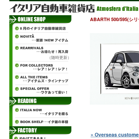
ABARTH 500/59
（随時更新）
» Overseas customers