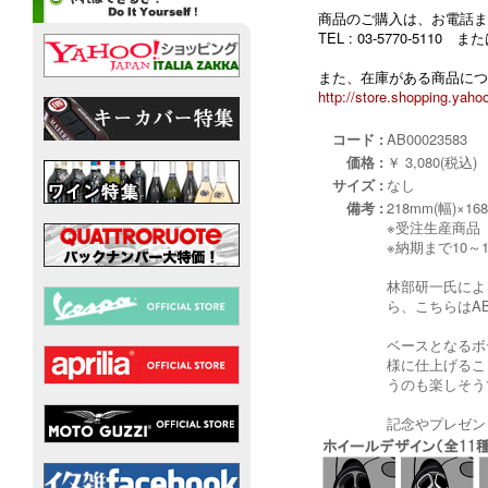
商品のご購入は、お電話ま
TEL : 03-5770-5110
また、在庫がある商品につ
http://store.shopping.yahoo
コード :
AB00023583
価格 :
￥ 3,080(税込)
サイズ :
なし
備考 :
218mm(幅)×16
※受注生産商品
※納期まで10
林部研一氏によ
ら、こちらはAB
ベースとなるボ
様に仕上げるこ
うのも楽しそう
記念やプレゼント