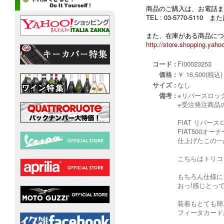
商品のご購入は、お電話ま
TEL : 03-5770-5110
また、在庫がある商品につ
http://store.shopping.yahoo
コード :
FI00023253
価格 :
￥ 16,500(税込)
サイズ :
なし
備考 :
※リバースロック5
※受注発注商品
FIAT リバー
FIAT500オ
仕上げたこの一品
こちらはトリコ
もちろん仕様に
おっ!感じとっ
装着もとても簡
フィータカード