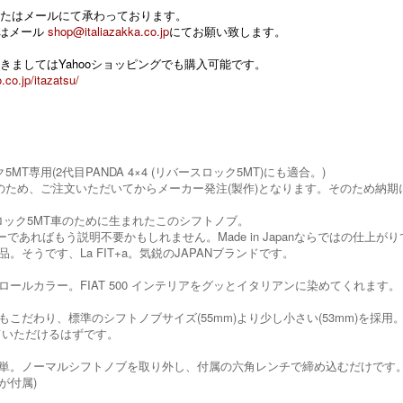
たはメールにて承わっております。
 またはメール
shop@italiazakka.co.jp
にてお願い致します。
きましてはYahooショッピングでも購入可能です。
.co.jp/itazatsu/
MT専用(2代目PANDA 4×4 (リバースロック5MT)にも適合。)
のため、ご注文いただいてからメーカー発注(製作)となります。そのため納
スロック5MT車のために生まれたこのシフトノブ。
ーナーであればもう説明不要かもしれません。Made in Japanならではの
。そうです、La FIT+a。気鋭のJAPANブランドです。
ロールカラー。FIAT 500 インテリアをグッとイタリアンに染めてくれます。
もこだわり、標準のシフトノブサイズ(55mm)より少し小さい(53mm)を採
ていただけるはずです。
単。ノーマルシフトノブを取り外し、付属の六角レンチで締め込むだけです。
が付属)