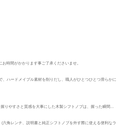
期にお時間がかかります事ご了承くださいませ。
仕上がりで、ハードメイプル素材を削りだし、職人がひとつひとつ滑らかに
用。握りやすさと質感を大事にした木製シフトノブは、握った瞬間...
(六角レンチ、説明書と純正シフトノブを外す際に使える便利なラ