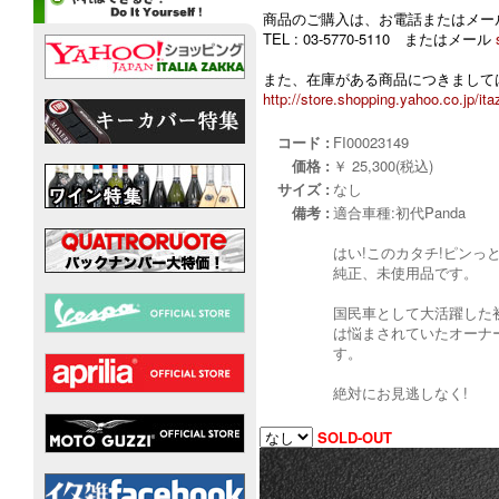
商品のご購入は、お電話またはメー
TEL : 03-5770-5110 またはメール
また、在庫がある商品につきましては
http://store.shopping.yahoo.co.jp/ita
コード :
FI00023149
価格 :
￥ 25,300(税込)
サイズ :
なし
備考 :
適合車種:初代Panda
はい!このカタチ!ピンっ
純正、未使用品です。
国民車として大活躍した
は悩まされていたオーナ
す。
絶対にお見逃しなく!
SOLD-OUT