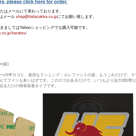
, please click here for order.
たはメールにて承わっております。
 またはメール
shop@italiazakka.co.jp
にてお願い致します。
きましてはYahooショッピングでも購入可能です。
.co.jp/itazatsu/
m(縦)
ーのHFロゴと、真赤なランニング・エレファントの姿。もうこれだけで、ラリ
んてファンも多いはずです。このロゴがあるだけで、いつもより迫力2割増!
貼るだけの簡単装着タイプです。