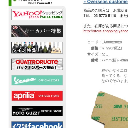
» Overseas customers
商品のご購入は、お電話ま
TEL : 03-5770-5110
また、在庫がある商品につ
http://store.shopping.yahoo
コード :
LA00023029
価格 :
￥ 990(税込)
サイズ :
なし
備考 :
77mm(幅)×43m
鮮やかなイエロ
甦ってくる、な
なのでそのまま