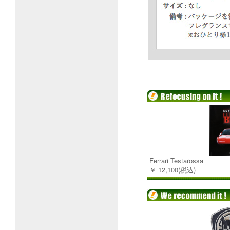
Ferrari Testarossa
￥ 12,100(税込)