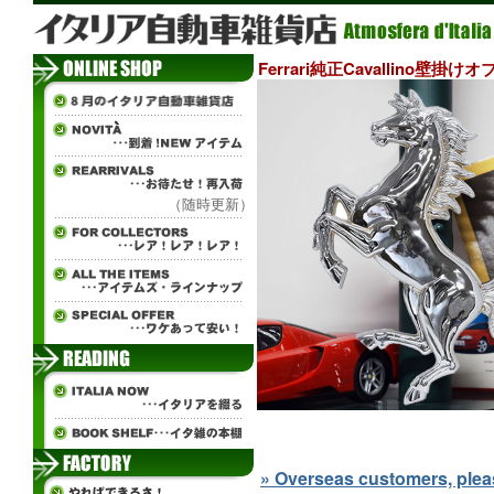
Ferrari純正Cavallino壁掛け
（随時更新）
» Overseas customers, please