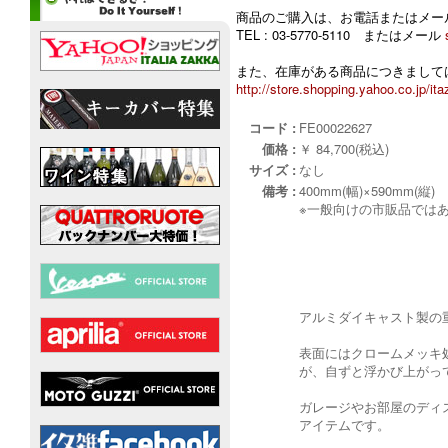
商品のご購入は、お電話またはメー
TEL : 03-5770-5110 またはメール
また、在庫がある商品につきましては
http://store.shopping.yahoo.co.jp/ita
コード :
FE00022627
価格 :
￥ 84,700(税込)
サイズ :
なし
備考 :
400mm(幅)×590mm(縦)
※一般向けの市販品では
アルミダイキャスト製の重
表面にはクロームメッキ処
が、自ずと浮かび上がっ
ガレージやお部屋のディス
アイテムです。