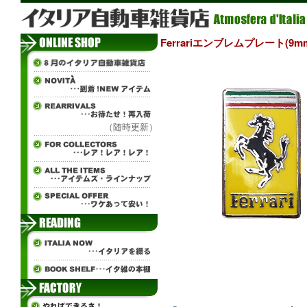
Ferrariエンブレムプレート(9m
（随時更新）
ж