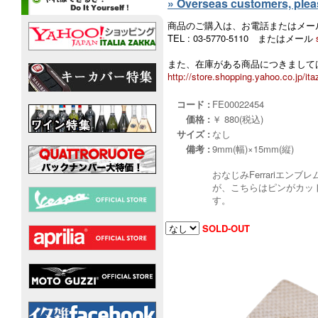
» Overseas customers, please
商品のご購入は、お電話またはメー
TEL : 03-5770-5110 またはメール
また、在庫がある商品につきましては
http://store.shopping.yahoo.co.jp/ita
コード :
FE00022454
価格 :
￥ 880(税込)
サイズ :
なし
備考 :
9mm(幅)×15mm(縦)
おなじみFerrariエン
が、こちらはピンがカット
す。
SOLD-OUT