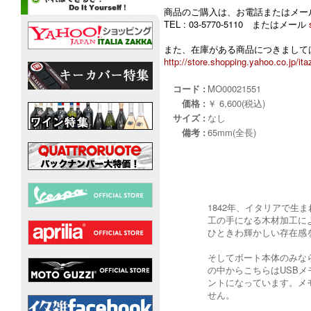
商品のご購入は、お電話またはメー
TEL : 03-5770-5110 またはメール
また、在庫がある商品につきましては
http://store.shopping.yahoo.co.jp/ita
コード :
MO00021551
価格 :
￥ 6,600(税込)
サイズ :
なし
備考 :
65mm(全長)
1842年、イタリアで生
工の手になる木材加工に
ひときわ輝かしい存在感
そしてボート本体のみな
の中からこちらはUSB
ントになっています。メモ
せん。