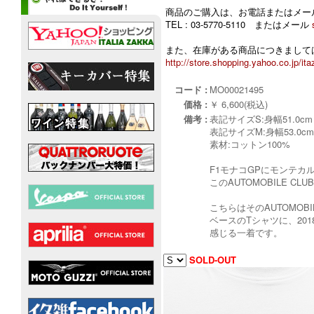
商品のご購入は、お電話またはメー
TEL : 03-5770-5110 またはメール
また、在庫がある商品につきましては
http://store.shopping.yahoo.co.jp/ita
コード :
MO00021495
価格 :
￥ 6,600(税込)
備考 :
表記サイズS:身幅51.0cm 
表記サイズM:身幅53.0cm 
素材:コットン100%
F1モナコGPにモンテ
このAUTOMOBILE 
こちらはそのAUTOMOB
ベースのTシャツに、20
感じる一着です。
SOLD-OUT