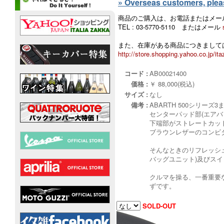
» Overseas customers, please
商品のご購入は、お電話またはメー
TEL : 03-5770-5110 またはメール
また、在庫がある商品につきましては
http://store.shopping.yahoo.co.jp/ita
コード :
AB00021400
価格 :
￥ 88,000(税込)
サイズ :
なし
備考 :
ABARTH 500シリーズ3
センターパッド部(エア
下端部がストレートカット
ブラウンレザーのコンビ
そんなときのリフレッシュに
バッグユニット)及びス
クルマを操る、一番重要
ずです。
SOLD-OUT