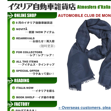
AUTOMOBILE CLUB DE
（随時更新）
» Overseas customers, please