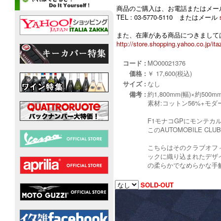
商品のご購入は、お電話またはメー
TEL : 03-5770-5110 またはメール
また、在庫がある商品につきましては
http://store.shopping.yahoo.co.jp/ita
コード :
MO00021376
価格 :
￥ 17,600(税込)
サイズ :
なし
備考 :
約1,800mm(幅)×約500mm
素材:コットン56%+モダ
F1モナコGPにモンテ
このAUTOMOBILE 
こちらはそのクラブオフ
ックに織り込まれたデザ
の柔らかでなめらかな手
SOLD-OUT