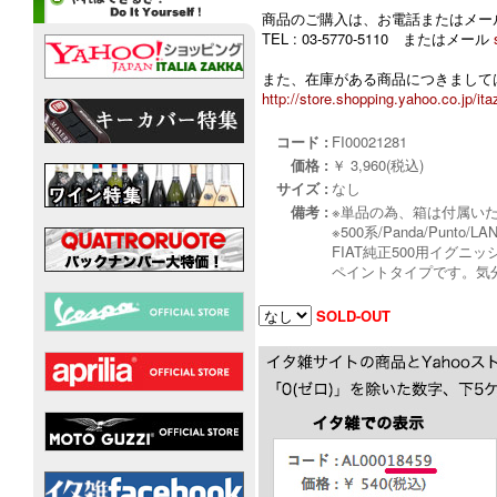
商品のご購入は、お電話またはメー
TEL : 03-5770-5110 またはメール
また、在庫がある商品につきましては
http://store.shopping.yahoo.co.jp/ita
コード :
FI00021281
価格 :
￥ 3,960(税込)
サイズ :
なし
備考 :
※単品の為、箱は付属い
※500系/Panda/Punt
FIAT純正500用イグ
ペイントタイプです。気
SOLD-OUT