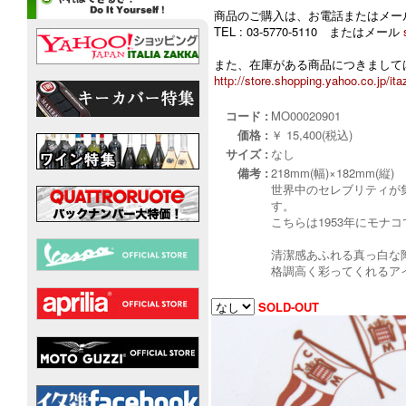
商品のご購入は、お電話またはメー
TEL : 03-5770-5110 またはメール
また、在庫がある商品につきましては
http://store.shopping.yahoo.co.jp/ita
コード :
MO00020901
価格 :
￥ 15,400(税込)
サイズ :
なし
備考 :
218mm(幅)×182mm(縦)
世界中のセレブリティが
す。
こちらは1953年にモナコ
清潔感あふれる真っ白な陶器
格調高く彩ってくれるア
SOLD-OUT