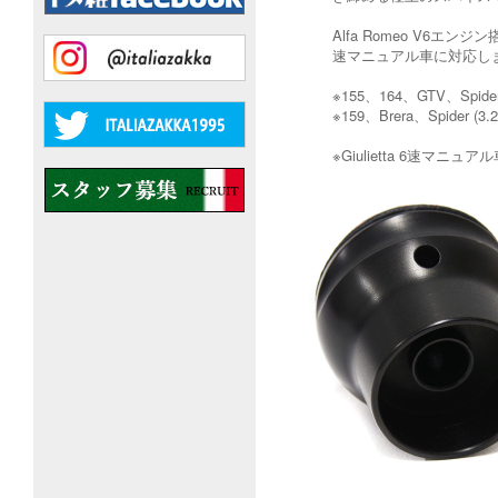
Alfa Romeo V6エン
速マニュアル車に対応し
※155、164、GTV、Sp
※159、Brera、Spide
※Giulietta 6速