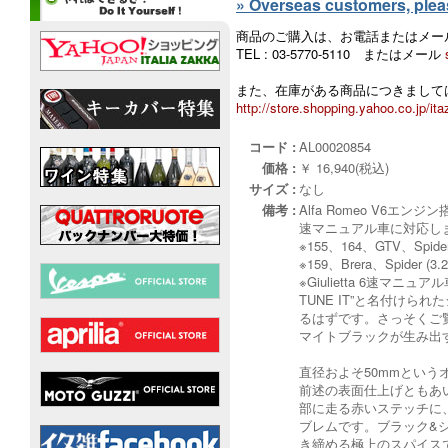
» Overseas customers, please
商品のご購入は、お電話またはメー
TEL : 03-5770-5110 またはメール
また、在庫がある商品につきましては
http://store.shopping.yahoo.co.jp/ita
コード :
AL00020854
価格 :
￥ 16,940(税込)
サイズ :
なし
備考 :
Alfa Romeo V6エン
速マニュアル車に対応し
※155、164、GTV、Sp
※159、Brera、Spide
※Giulietta 6速
TUNE IT”と名付け
るはずです。さっそくご
マイトブラックが生み出
直径およそ50mmとい
前述の表面仕上げともあ
部に走る赤いステッチに
ブレムです。ブラック&シ
き締める極上のスパイス