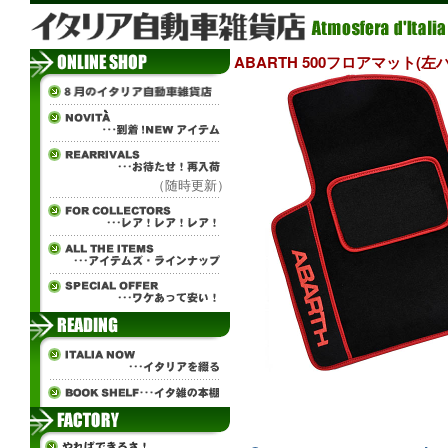
ABARTH 500フロアマット(左
（随時更新）
¨