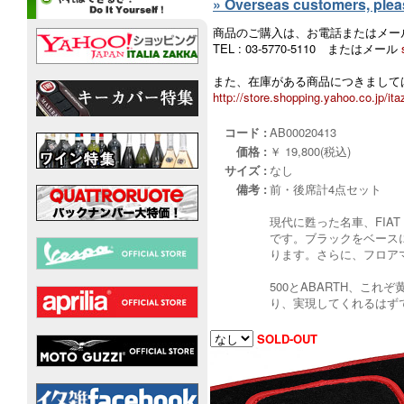
» Overseas customers, please
商品のご購入は、お電話またはメー
TEL : 03-5770-5110 またはメール
また、在庫がある商品につきましては
http://store.shopping.yahoo.co.jp/ita
コード :
AB00020413
価格 :
￥ 19,800(税込)
サイズ :
なし
備考 :
前・後席計4点セット
現代に甦った名車、FIA
です。ブラックをベース
ります。さらに、フロア
500とABARTH、こ
り、実現してくれるはず
SOLD-OUT