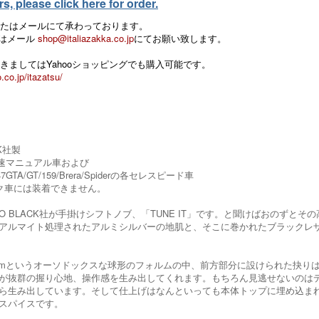
, please click here for order.
たはメールにて承わっております。
 またはメール
shop@italiazakka.co.jp
にてお願い致します。
きましてはYahooショッピングでも購入可能です。
.co.jp/itazatsu/
CK社製
o各5速マニュアル車および
&147GTA/GT/159/Brera/Spiderの各セレスピード車
ク車には装着できません。
INO BLACK社が手掛けシフトノブ、「TUNE IT」です。と聞けばおのず
アルマイト処理されたアルミシルバーの地肌と、そこに巻かれたブラックレ
mmというオーソドックスな球形のフォルムの中、前方部分に設けられた抉り
が抜群の握り心地、操作感を生み出してくれます。もちろん見逃せないのは
ら生み出しています。そして仕上げはなんといっても本体トップに埋め込まれ
スパイスです。