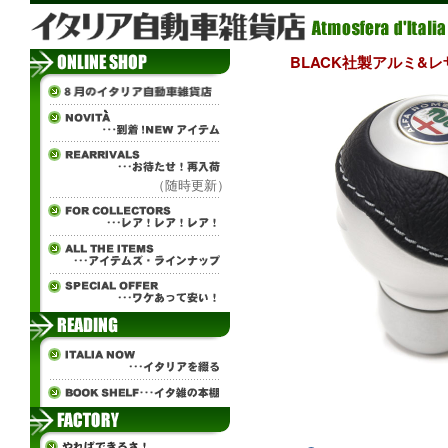
BLACK社製アルミ&レザー
（随時更新）
tisn