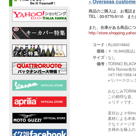
» Overseas customers
商品のご購入は、お電話ま
TEL : 03-5770-5110
また、在庫がある商品につ
http://store.shopping.yahoo
コード :
AL00019942
価格 :
￥ 16,940(税込)
サイズ :
なし
備考 :
TORINO BLA
Alfa Rome
147/156/156
※リバースロッ
おなじみTOR
この精悍な姿。
ォリティです。
直径およそ50
素材による本体
クなイメージす
き締める極上の