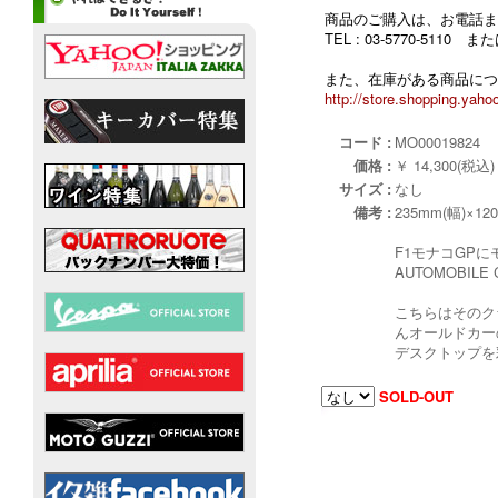
商品のご購入は、お電話ま
TEL : 03-5770-5110
また、在庫がある商品につ
http://store.shopping.yahoo
コード :
MO00019824
価格 :
￥ 14,300(税込)
サイズ :
なし
備考 :
235mm(幅)×12
F1モナコGP
AUTOMOBI
こちらはそのク
んオールドカー
デスクトップを
SOLD-OUT