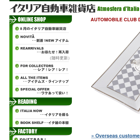
AUTOMOBILE CL
（随時更新）
» Overseas customers