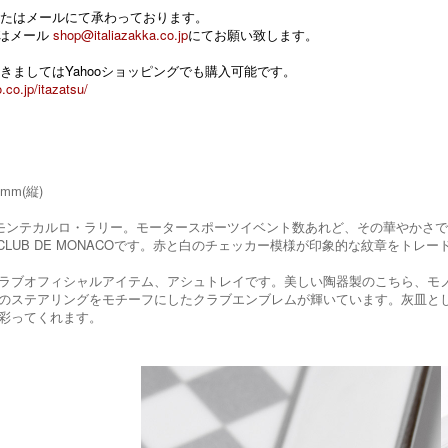
たはメールにて承わっております。
 またはメール
shop@italiazakka.co.jp
にてお願い致します。
きましてはYahooショッピングでも購入可能です。
.co.jp/itazatsu/
0mm(縦)
にモンテカルロ・ラリー。モータースポーツイベント数あれど、その華やかさ
LE CLUB DE MONACOです。赤と白のチェッカー模様が印象的な紋章をト
ラブオフィシャルアイテム、アシュトレイです。美しい陶器製のこちら、モ
のステアリングをモチーフにしたクラブエンブレムが輝いています。灰皿とし
彩ってくれます。