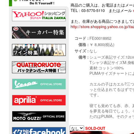
商品のご購入は、お電話またはメー
TEL : 03-5770-5110 またはメール
また、在庫がある商品につきましては
http://store.shopping.yahoo.co.jp/ita
コード :
FE00018952
価格 :
￥ 8,800(税込)
サイズ :
なし
備考 :
シューズ表記サイズ:12cm
Tシャツ表記サイズM:身幅28
素材:コットン100%
PUMAサイズチャートに
カエルの子はカエル?三つ
ッと仕込まれてるはずで
です。
寝ても覚めても赤、赤、真
を夢見る毎日でしょう。そ
たのはPUMA。そのクォ
SOLD-OUT