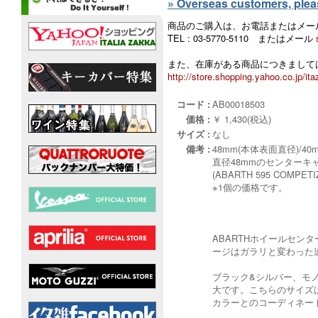
» Overseas customers, please
商品のご購入は、お電話またはメー
TEL : 03-5770-5110 またはメール
また、在庫がある商品につきましては
http://store.shopping.yahoo.co.jp/ita
コード :
AB00018503
価格 :
￥ 1,430(税込)
サイズ :
なし
備考 :
48mm(本体表面直径)/40
直径48mmのセンターキ
(ABARTH 595 CO
※1個の価格です。
ABARTHホイールセン
ージはガラリと変わった
ブラック&シルバー、モ
大です。こちらのサイズは
カラーとのコーディネー