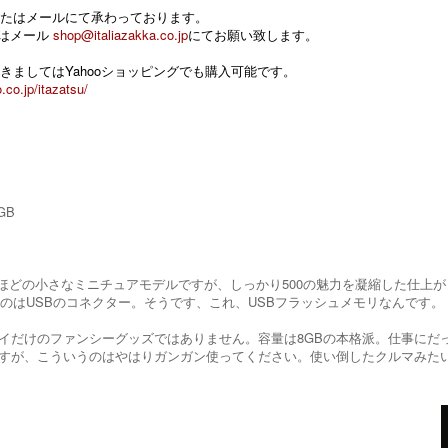
たはメールにて承わっております。
 またはメール
shop@italiazakka.co.jp
にてお願い致します。
きましてはYahooショッピングでも購入可能です。
.co.jp/itazatsu/
GB
5cmほどの小さなミニチュアモデルですが、しっかり500の魅力を凝縮した仕
出すのはUSBのコネクター。そうです、これ、USBフラッシュメモリなんです。
イだけのファンシーグッズではありません。容量は8GBの本格派。仕事にだ
すが、こういうのはやはりガンガン使ってください。使い倒したクルマみたい