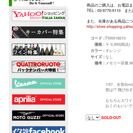
商品のご購入は、お電話ま
TEL : 03-5770-5110
また、在庫がある商品につ
http://store.shopping.yahoo
コード :
FI00018210
価格 :
￥ 3,300(税込)
カラー :
オレンジ
サイズ :
なし
備考 :
メモリー容量:8
1/57、全長
密は!? 飛び
もちろんカワイ
おくのもいいで
SOLD-OUT