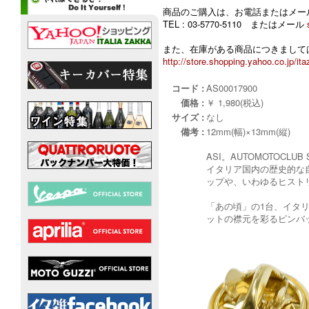
商品のご購入は、お電話またはメー
TEL : 03-5770-5110 またはメール
また、在庫がある商品につきましては
http://store.shopping.yahoo.co.jp/ita
コード :
AS00017900
価格 :
￥ 1,980(税込)
サイズ :
なし
備考 :
12mm(幅)×13mm(縦)
ASI。AUTOMOTOC
イタリア国内の歴史的な自
ップや、いわゆるヒスト
「あの頃」の1台、イタ
ットの襟元を彩るピンバ