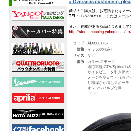
» Overseas customers, please
商品のご購入は、お電話またはメー
TEL : 03-5770-5110 またはメール
また、在庫がある商品につきましては
http://store.shopping.yahoo.co.jp/ita
コード :
AL00001787
価格 :
￥ 5,500(税込)
サイズ :
なし
備考 :
カラー:スモーク
適応車種:GTV/Spider/14
サイドビューを引き締め
メージを変えてくれるア
り精悍さが増しスポーテ
オレンジバルブ付属
DIY07