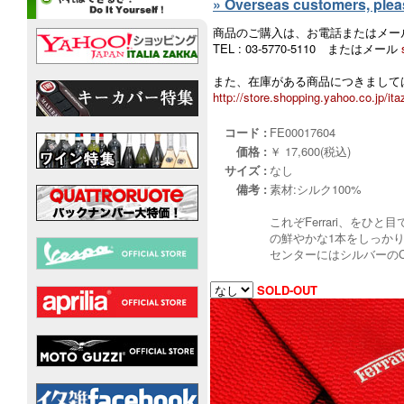
» Overseas customers, please
商品のご購入は、お電話またはメー
TEL : 03-5770-5110 またはメール
また、在庫がある商品につきましては
http://store.shopping.yahoo.co.jp/ita
コード :
FE00017604
価格 :
￥ 17,600(税込)
サイズ :
なし
備考 :
素材:シルク100%
これぞFerrari、をひ
の鮮やかな1本をしっかり合
センターにはシルバーのCa
SOLD-OUT