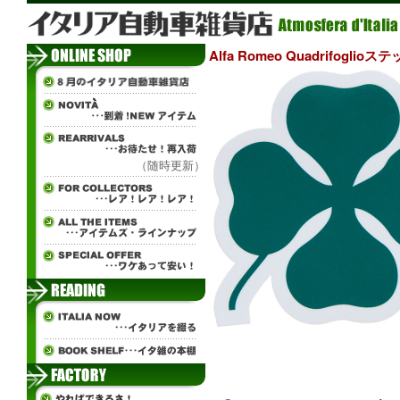
Alfa Romeo Quadrifoglio
（随時更新）
ч