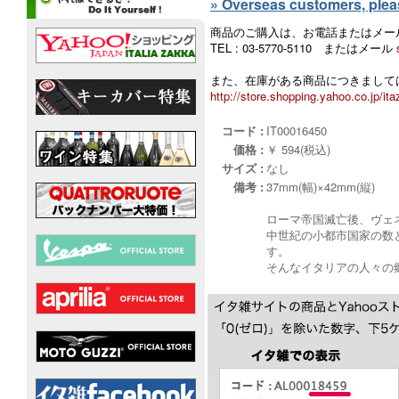
» Overseas customers, please
商品のご購入は、お電話またはメー
TEL : 03-5770-5110 またはメール
また、在庫がある商品につきましては
http://store.shopping.yahoo.co.jp/ita
コード :
IT00016450
価格 :
￥ 594(税込)
サイズ :
なし
備考 :
37mm(幅)×42mm(縦)
ローマ帝国滅亡後、ヴェ
中世紀の小都市国家の数
す。
そんなイタリアの人々の