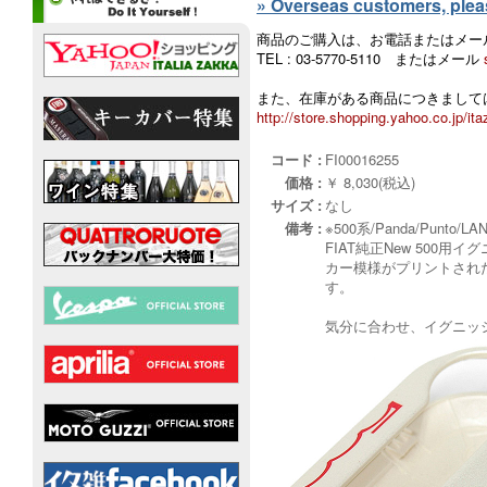
» Overseas customers, please
商品のご購入は、お電話またはメー
TEL : 03-5770-5110 またはメール
また、在庫がある商品につきましては
http://store.shopping.yahoo.co.jp/ita
コード :
FI00016255
価格 :
￥ 8,030(税込)
サイズ :
なし
備考 :
※500系/Panda/Punt
FIAT純正New 50
カー模様がプリントされ
す。
気分に合わせ、イグニッ