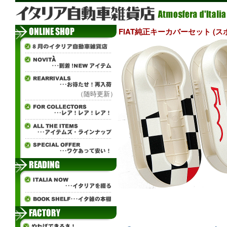
FIAT純正キーカバーセット (ス
（随時更新）
±